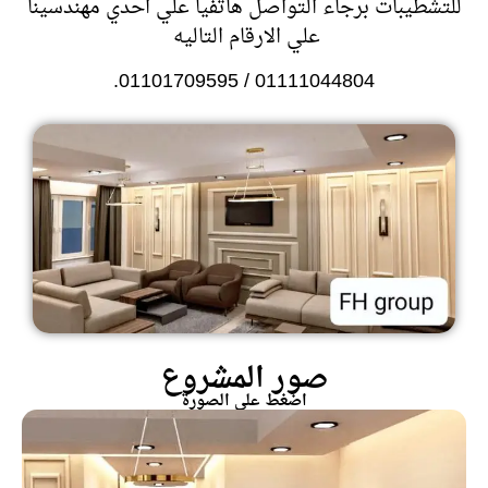
للتشطيبات برجاء التواصل هاتفيا علي احدي مهندسينا
علي الارقام التاليه
01111044804 / 01101709595.
صور المشروع
اضغط علي الصورة