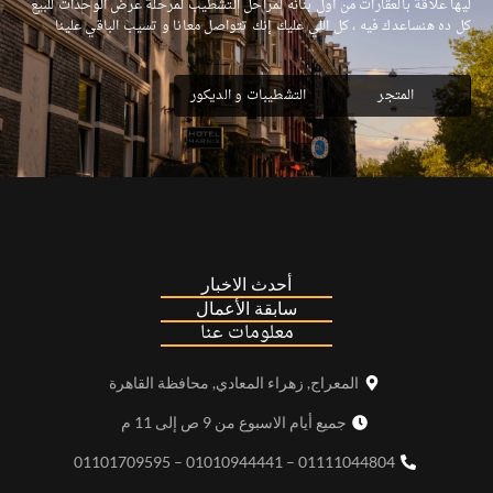
ليها علاقة بالعقارات من أول بنائه لمراحل التشطيب لمرحلة عرض الوحدات للبيع
كل ده هنساعدك فيه ، كل اللي عليك إنك تتواصل معانا و تسيب الباقي علينا
المتجر
التشطيبات و الديكور
أحدث الاخبار
سابقة الأعمال
معلومات عنا
المعراج, زهراء المعادي, محافظة القاهرة
جميع أيام الاسبوع من 9 ص إلى 11 م
01111044804 – 01010944441 – 01101709595