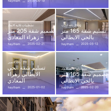
2025-06-19
haytham
Blog
,
باقة ايليت
تشطيبات ثلاثية الابعاد
تسليم شقة 165 متر
تصميم شقة 205 متر
بالحي الايطالي
– زهراء المعادى
2025-02-21
2025-05-12
haytham
haytham
باقة التميز
تسليم شقة الحي
تشطيبات ثلاثية الابعاد
تصميم شقة 165 متر
الايطالي زهراء
بالحي الايطالي
المعادي
2025-01-02
2025-02-20
haytham
haytham