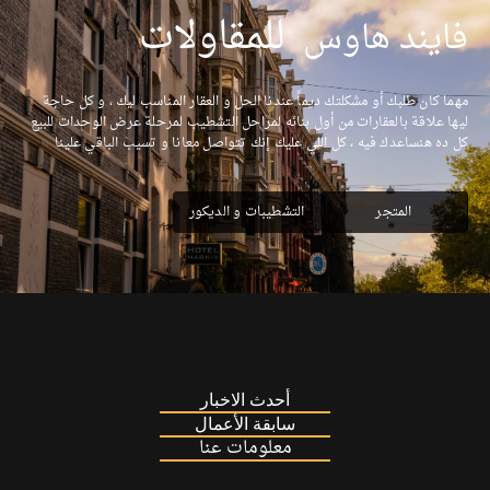
|
للمقاولات
فايند هاوس
مهما كان طلبك أو مشكلتك ديماً عندنا الحل و العقار المناسب ليك ، و كل حاجة
ليها علاقة بالعقارات من أول بنائه لمراحل التشطيب لمرحلة عرض الوحدات للبيع
كل ده هنساعدك فيه ، كل اللي عليك إنك تتواصل معانا و تسيب الباقي علينا
المتجر
التشطيبات و الديكور
أحدث الاخبار
سابقة الأعمال
معلومات عنا