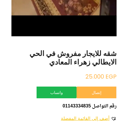
شقه للايجار مفروش في الحي
الايطالي زهراء المعادي
25.000
EGP
إتصال
واتساب
رقم التواصل 01143334835
أضف إلى القائمة المفضلة